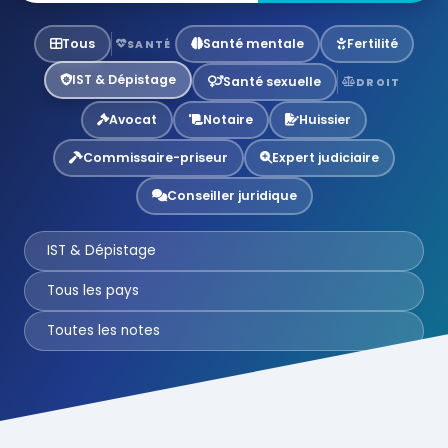
Tous
Santé mentale
Fertilité
SANTÉ
IST & Dépistage
Santé sexuelle
DROIT
Avocat
Notaire
Huissier
Commissaire-priseur
Expert judiciaire
Conseiller juridique