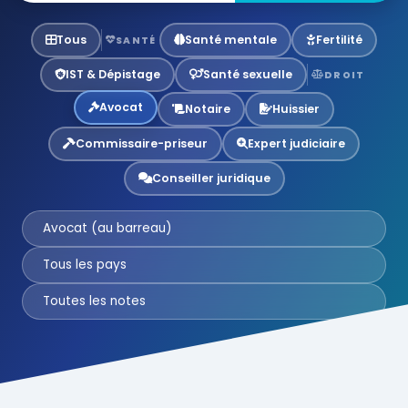
Tous
Santé mentale
Fertilité
SANTÉ
IST & Dépistage
Santé sexuelle
DROIT
Avocat
Notaire
Huissier
Commissaire-priseur
Expert judiciaire
Conseiller juridique