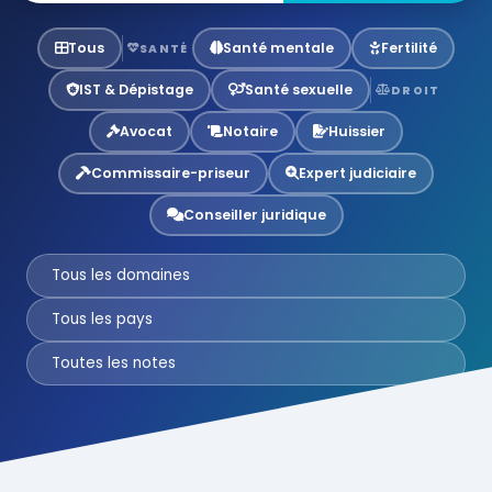
Tous
Santé mentale
Fertilité
SANTÉ
IST & Dépistage
Santé sexuelle
DROIT
Avocat
Notaire
Huissier
Commissaire-priseur
Expert judiciaire
Conseiller juridique