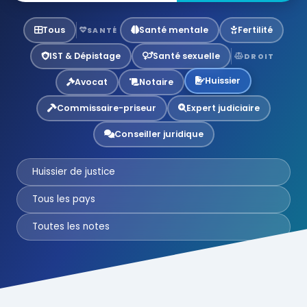
Tous
Santé mentale
Fertilité
SANTÉ
IST & Dépistage
Santé sexuelle
DROIT
Huissier
Avocat
Notaire
Commissaire-priseur
Expert judiciaire
Conseiller juridique