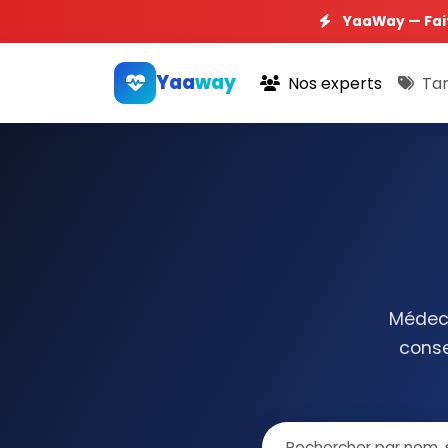
YaaWay — Fai
Yaa
way
Nos experts
Tar
Médeci
conse