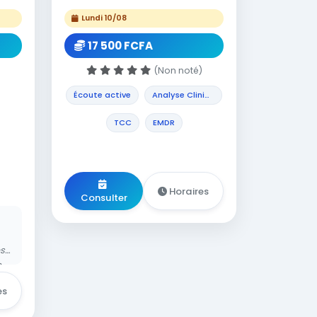
Lundi 10/08
17 500 FCFA
)
(Non noté)
Écoute active
Analyse Cliniqu...
TCC
EMDR
Horaires
Consulter
s
s
les
es