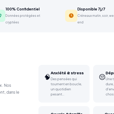
100% Confidentiel
Disponible 7j/7
Données protégées et
Créneaux matin, soir, w
cryptées
end
Anxiété & stress
Dép
🧠
😔
Des pensées qui
Une t
tournent en boucle,
dure,
ux. Nos
un quotidien
d'env
nt, dans le
pesant…
chos