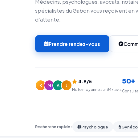
Médecins, psychologues, avocats, notaire
spécialistes du Gabon vous reçoivent en vid
d'attente.
Prendre rendez-vous
Comme
50+
4.9/5
K
M
A
J
Note moyenne sur 847 avis
Consulta
Recherche rapide :
Psychologue
Gynéco