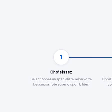
1
Choisissez
Sélectionnez un spécialiste selon votre
Choisi
besoin, sa note et ses disponibilités.
con