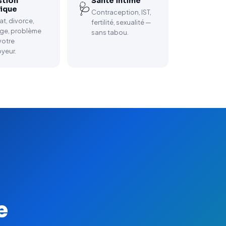
tion
Santé intime
🩺
dique
Contraception, IST,
t, divorce,
fertilité, sexualité —
age, problème
sans tabou.
votre
yeur.
e