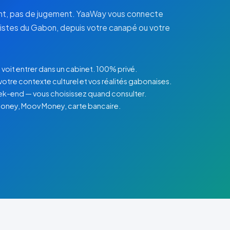
ent, pas de jugement. YaaWay vous connecte
listes du Gabon, depuis votre canapé ou votre
voit entrer dans un cabinet. 100% privé.
otre contexte culturel et vos réalités gabonaises.
eek-end — vous choisissez quand consulter.
 Money, Moov Money, carte bancaire.