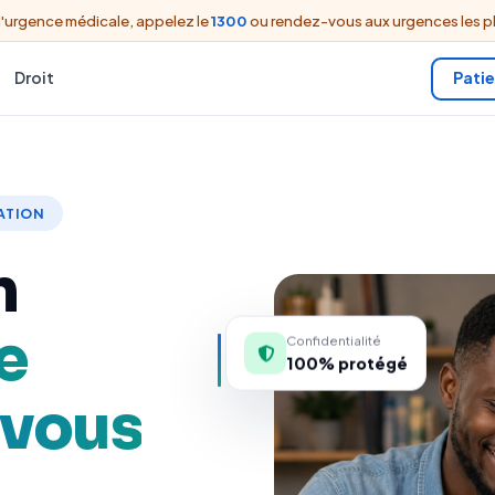
'urgence médicale, appelez le
1300
ou rendez-vous aux urgences les p
Droit
Pati
ATION
n
Matrimonial
Confidentialité
100% protégé
 vous