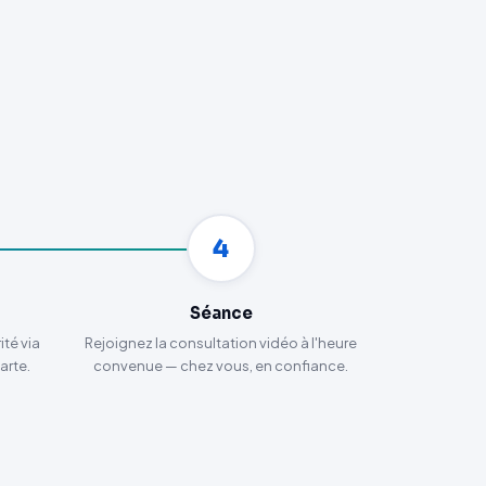
4
Séance
té via
Rejoignez la consultation vidéo à l'heure
arte.
convenue — chez vous, en confiance.