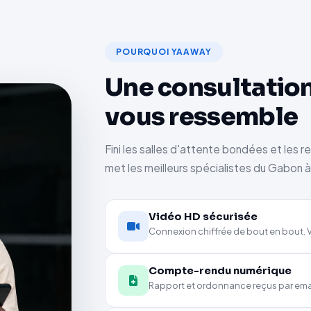
POURQUOI YAAWAY
Une consultation
vous ressemble
Fini les salles d'attente bondées et les r
met les meilleurs spécialistes du Gabon 
Vidéo HD sécurisée
Connexion chiffrée de bout en bout. V
Compte-rendu numérique
Rapport et ordonnance reçus par email