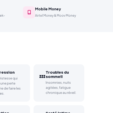
Mobile Money
eek-
Airtel Money & Moov Money
ression
Troubles du
💤
sommeil
ristesse qui
Insomnies, nuits
 une perte
agitées, fatigue
ie de faire les
chronique au réveil.
es.