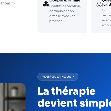
Couple & famille
Ques
💑
⚖️
er pas. ✨
juri
Conflits, séparation,
Contra
communication
hérit
difficile avec vos
avec 
proches.
emplo
POURQUOI NOUS ?
La thérapie
devient simpl