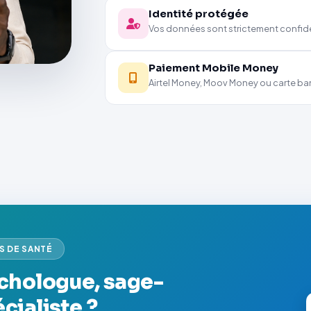
Identité protégée
Vos données sont strictement confide
Paiement Mobile Money
Airtel Money, Moov Money ou carte ba
S DE SANTÉ
chologue, sage-
cialiste ?